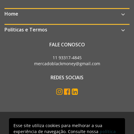
Home
Políticas e Termos
FALE CONOSCO
11 93317-4845
mercadoblackmoney@gmail.com
REDES SOCIAIS
Esse site utiliza cookies para melhorar a sua
Mercado Black Money. Todos os direitos reservados
experiência de navegação. Consulte nossa
política