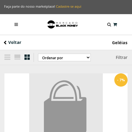
Faça parte do nosso marketplace!
Cadastre-se aqui
Voltar
Geléias
Filtrar
- 7%