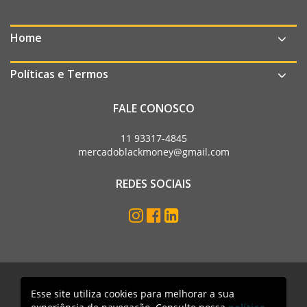
Home
Políticas e Termos
FALE CONOSCO
11 93317-4845
mercadoblackmoney@gmail.com
REDES SOCIAIS
Esse site utiliza cookies para melhorar a sua
Mercado Black Money. Todos os direitos reservados