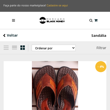
Faça parte do nosso marketplace!
Cadastre-se aqui
Voltar
Sandália
Filtrar
- 4%