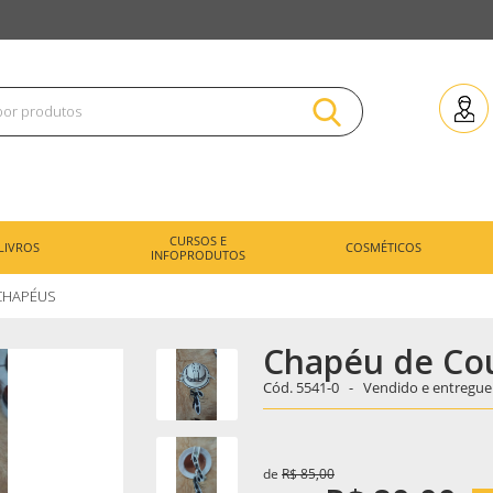
CURSOS E
LIVROS
COSMÉTICOS
INFOPRODUTOS
CHAPÉUS
Chapéu de Cou
Cód.
5541-0 -
Vendido e entregue
de
R$ 85,00