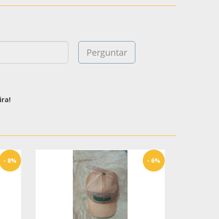
ra!
- 8%
- 6%