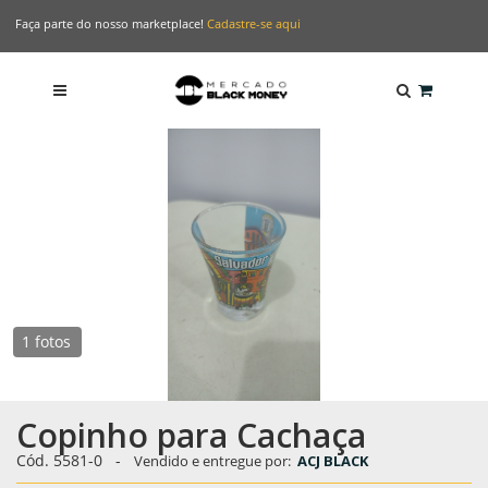
Faça parte do nosso marketplace!
Cadastre-se aqui
1 fotos
Copinho para Cachaça
Cód. 5581-0
-
Vendido e entregue por:
ACJ BLACK