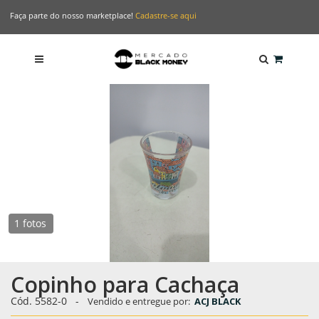
Faça parte do nosso marketplace!
Cadastre-se aqui
1 fotos
Copinho para Cachaça
Cód. 5582-0
-
Vendido e entregue por:
ACJ BLACK