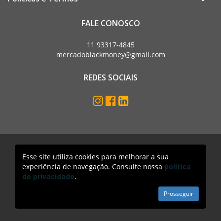
FALE CONOSCO
11 93317-4845
mercadoblackmoney@gmail.com
REDES SOCIAIS
Esse site utiliza cookies para melhorar a sua
Mercado Black Money. Todos os direitos reservados
experiência de navegação. Consulte nossa
política
Acesso lojista
de privacidade
.
Prosseguir