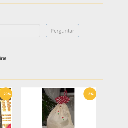
ra!
- 20%
- 8%