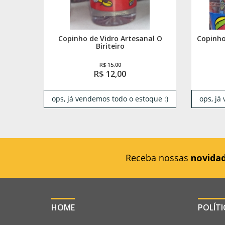
Copinho de Vidro Artesanal O
Copinho
Biriteiro
R$ 15,00
R$ 12,00
ops, já vendemos todo o estoque :)
ops, já
Receba nossas
novida
HOME
POLÍT