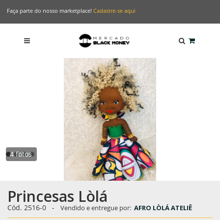
Faça parte do nosso marketplace!
Cadastre-se aqui
4 fotos
Princesas Lòlá
Cód. 2516-0
-
Vendido e entregue por:
AFRO LÒLÁ ATELIÊ