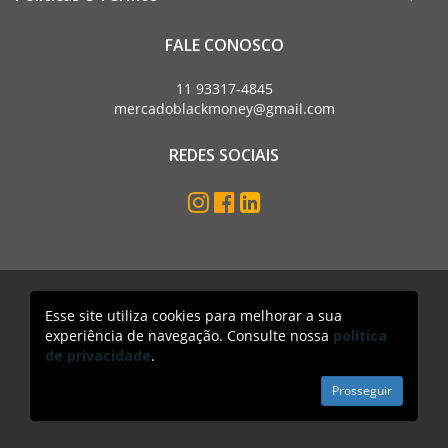
FALE CONOSCO
11 93317-4845
mercadoblackmoney@gmail.com
REDES SOCIAIS
Esse site utiliza cookies para melhorar a sua
Mercado Black Money. Todos os direitos reservados
experiência de navegação. Consulte nossa
política
Acesso lojista
de privacidade
.
Prosseguir