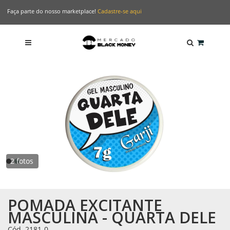
Faça parte do nosso marketplace!
Cadastre-se aqui
2 fotos
POMADA EXCITANTE
MASCULINA - QUARTA DELE
Cód. 2181-0
-