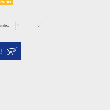
17% OFF
anho:
!