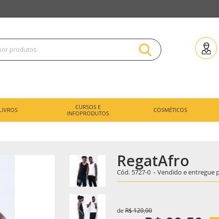
CURSOS E
LIVROS
COSMÉTICOS
INFOPRODUTOS
RegatAfro
Cód.
5727-0
-
Vendido e entregue 
de
R$ 120,00