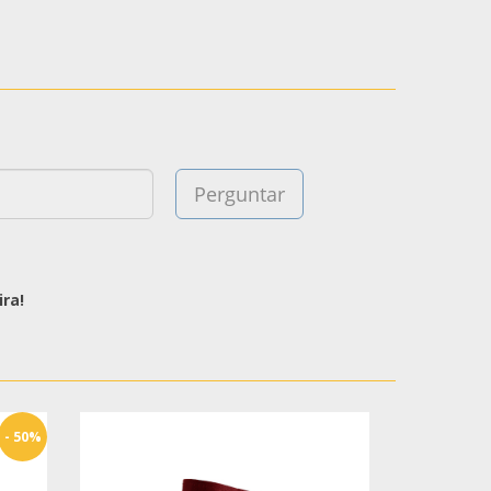
ra!
- 50%