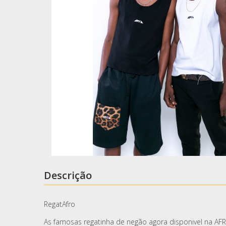
Descrição
RegatAfro
As famosas regatinha de negão agora disponivel na AF