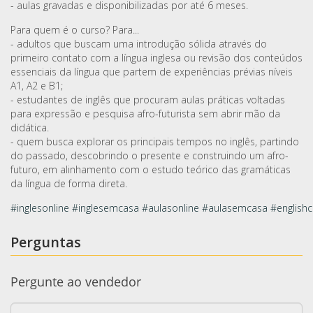
- aulas gravadas e disponibilizadas por até 6 meses.
Para quem é o curso? Para...
- adultos que buscam uma introdução sólida através do
primeiro contato com a língua inglesa ou revisão dos conteúdos
essenciais da língua que partem de experiências prévias níveis
A1, A2 e B1;
- estudantes de inglês que procuram aulas práticas voltadas
para expressão e pesquisa afro-futurista sem abrir mão da
didática.
- quem busca explorar os principais tempos no inglês, partindo
do passado, descobrindo o presente e construindo um afro-
futuro, em alinhamento com o estudo teórico das gramáticas
da língua de forma direta.
#inglesonline
#inglesemcasa
#aulasonline
#aulasemcasa
#englishc
Perguntas
Pergunte ao vendedor