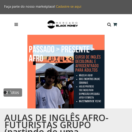
Faça parte do nosso marketplace!
Cadastre-se aqui
2 fotos
AULAS DE INGLÊS AFRO-
FUTURISTAS GRUPO
(partindo de uma