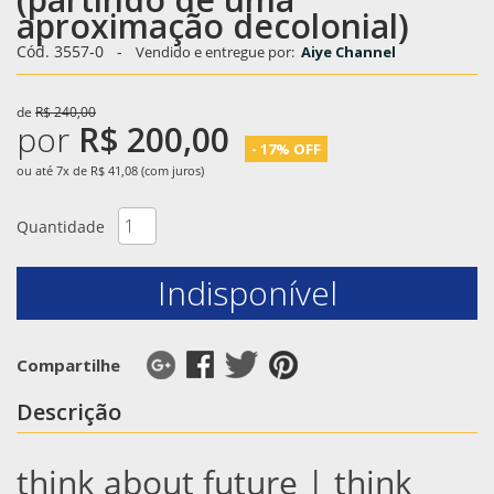
aproximação decolonial)
Cód. 3557-0
-
Vendido e entregue por:
Aiye Channel
de
R$ 240,00
por
R$ 200,00
- 17% OFF
ou até 7x de R$ 41,08 (com juros)
Quantidade
Indisponível
Compartilhe
Descrição
think about future | think