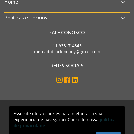
Home
Políticas e Termos
FALE CONOSCO
11 93317-4845
mercadoblackmoney@gmail.com
REDES SOCIAIS
Esse site utiliza cookies para melhorar a sua
Mercado Black Money. Todos os direitos reservados
experiência de navegação. Consulte nossa
política
Acesso lojista
de privacidade
.