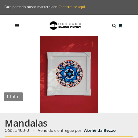
Faça parte do nosso marketplace!
Cadastre-se aqui
1 foto
Mandalas
Cód.
3403-0
-
Vendido e entregue por:
Ateliê da Bezzo