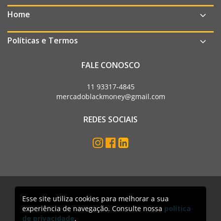
Home
Políticas e Termos
FALE CONOSCO
11 93317-4845
mercadoblackmoney@gmail.com
REDES SOCIAIS
Esse site utiliza cookies para melhorar a sua
Mercado Black Money. Todos os direitos reservados
experiência de navegação. Consulte nossa
política
Acesso lojista
de privacidade
.