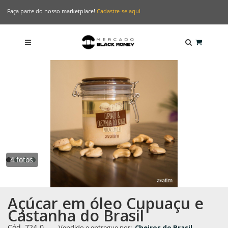
Faça parte do nosso marketplace!
Cadastre-se aqui
4 fotos
Açúcar em óleo Cupuaçu e
Castanha do Brasil
Cód. 724-0
-
Vendido e entregue por:
Cheiros do Brasil