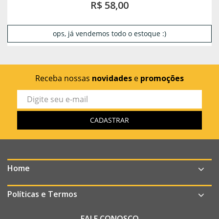
R$ 58,00
ops, já vendemos todo o estoque :)
Receba nossas
novidades
e
promoções
Home
Políticas e Termos
FALE CONOSCO