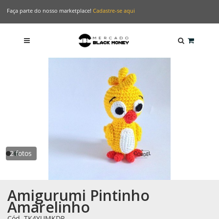
Faça parte do nosso marketplace!
Cadastre-se aqui
2 fotos
Amigurumi Pintinho
Amarelinho
Cód. TK4YUMKDP
-