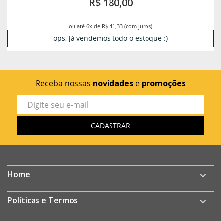
R$ 180,00
ou até 6x de R$ 41,33 (com juros)
ops, já vendemos todo o estoque :)
Receba nossas
novidades
e
promoções
Home
Políticas e Termos