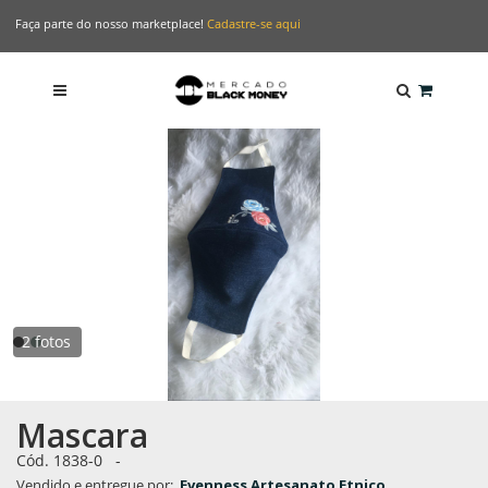
Faça parte do nosso marketplace!
Cadastre-se aqui
2 fotos
Mascara
Cód. 1838-0
-
Vendido e entregue por:
Evenness Artesanato Etnico