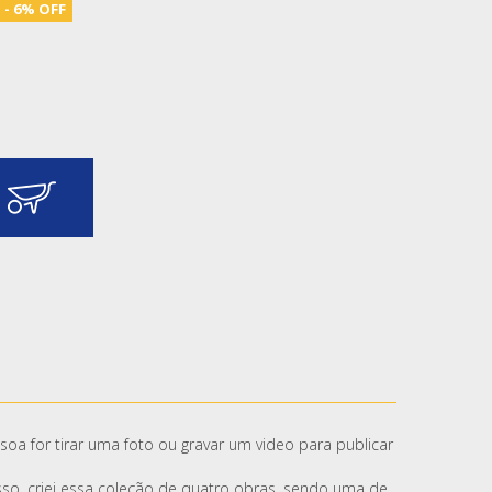
- 6% OFF
soa for tirar uma foto ou gravar um video para publicar
o, criei essa coleção de quatro obras, sendo uma de