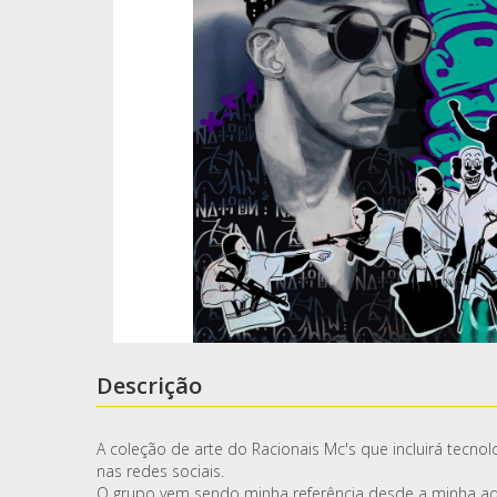
Descrição
A coleção de arte do Racionais Mc's que incluirá tecno
nas redes sociais.
O grupo vem sendo minha referência desde a minha ad