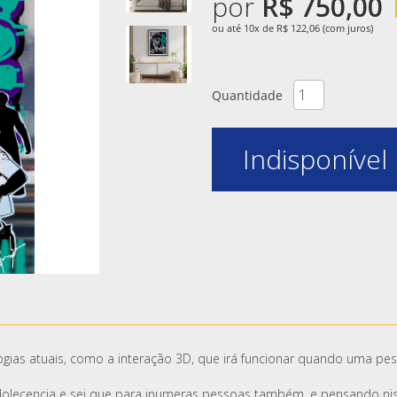
por
R$ 750,00
ou até 10x de R$ 122,06 (com juros)
Quantidade
Indisponível
logias atuais, como a interação 3D, que irá funcionar quando uma pes
olecencia e sei que para inumeras pessoas também, e pensando niss