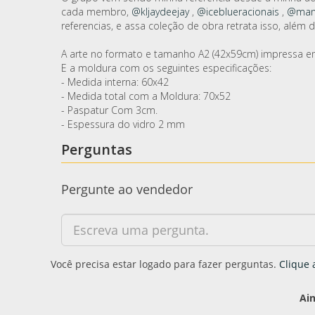
cada membro,
@kljaydeejay
,
@iceblueracionais
,
@man
referencias, e assa coleção de obra retrata isso, alé
A arte no formato e tamanho A2 (42x59cm) impressa 
E a moldura com os seguintes especificações:
- Medida interna: 60x42
- Medida total com a Moldura: 70x52
- Paspatur Com 3cm.
- Espessura do vidro 2 mm
Perguntas
Pergunte ao vendedor
Você precisa estar logado para fazer perguntas.
Clique 
Ai