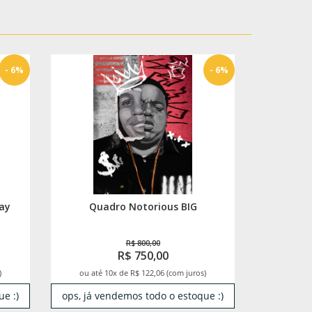
- 6%
- 6%
Jay
Quadro Notorious BIG
R$ 800,00
R$ 750,00
)
ou até 10x de R$ 122,06 (com juros)
e :)
ops, já vendemos todo o estoque :)