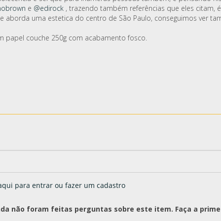
obrown
e
@edirock
, trazendo também referências que eles citam, 
m de aborda uma estetica do centro de São Paulo, conseguimos ver ta
em papel couche 250g com acabamento fosco.
aqui para entrar ou fazer um cadastro
nda não foram feitas perguntas sobre este item. Faça a primei