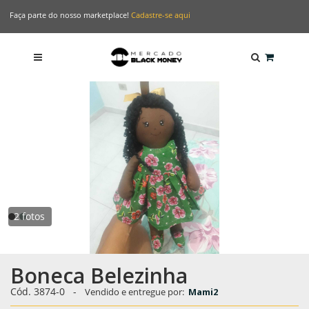
Faça parte do nosso marketplace!
Cadastre-se aqui
2 fotos
Boneca Belezinha
Cód. 3874-0
-
Vendido e entregue por:
Mami2