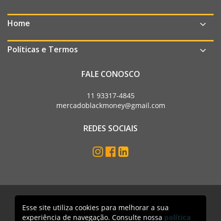
Home
Políticas e Termos
FALE CONOSCO
11 93317-4845
mercadoblackmoney@gmail.com
REDES SOCIAIS
Esse site utiliza cookies para melhorar a sua
Mercado Black Money. Todos os direitos reservados
experiência de navegação. Consulte nossa
política