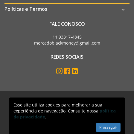
Políticas e Termos
FALE CONOSCO
11 93317-4845
mercadoblackmoney@gmail.com
REDES SOCIAIS
Esse site utiliza cookies para melhorar a sua
Mercado Black Money. Todos os direitos reservados
experiência de navegação. Consulte nossa
política
Acesso lojista
de privacidade
.
Prosseguir