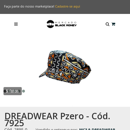
Faça parte do nosso marketplace!
Cadastre-se aqui
5 fotos
DREADWEAR Pzero - Cód.
7925
Cód. 2895-0
-
Vendido e entregue por:
MC3 & DREADWEAR