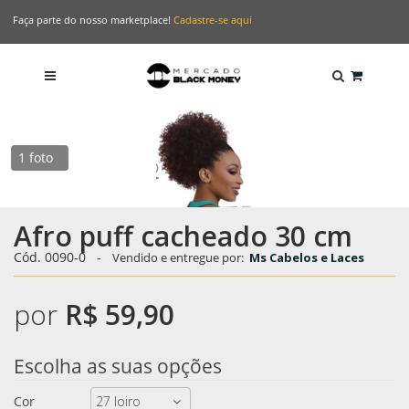
Faça parte do nosso marketplace!
Cadastre-se aqui
1 foto
Afro puff cacheado 30 cm
Cód.
0090-0
-
Vendido e entregue por:
Ms Cabelos e Laces
por
R$ 59,90
Escolha as suas opções
Cor