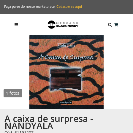
Faça parte do nosso marketplace!
Cadastre-se aqui
1 fotos
A caixa de surpresa -
NANDYALA
Cód. 61191207
-