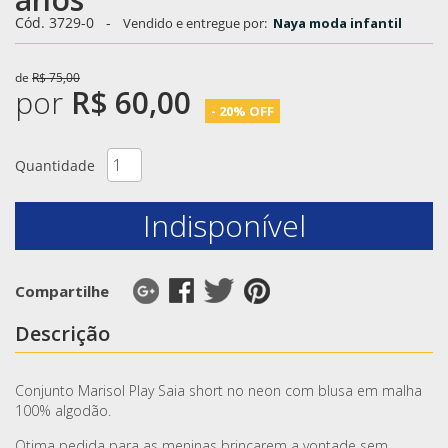
Cód. 3729-0
-
Vendido e entregue por:
Naya moda infantil
de
R$ 75,00
por
R$ 60,00
- 20% OFF
Quantidade
Indisponível
Compartilhe
Descrição
Conjunto Marisol Play Saia short no neon com blusa em malha
100% algodão.
Otima pedida para as meninas brincarem a vontade sem