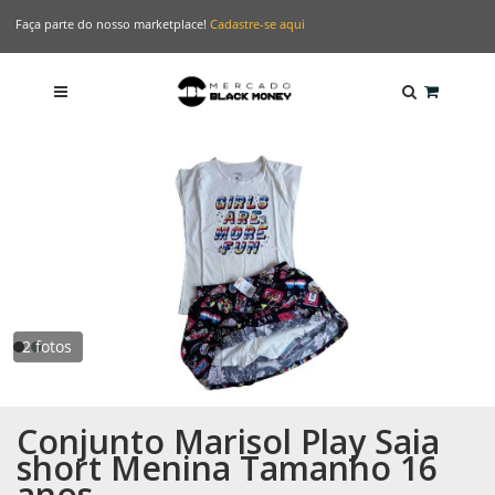
Faça parte do nosso marketplace!
Cadastre-se aqui
2 fotos
Conjunto Marisol Play Saia
short Menina Tamanho 16
anos