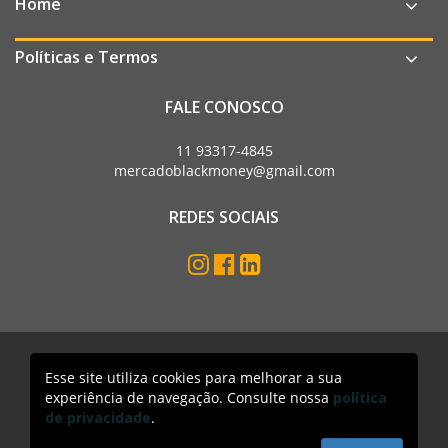
Home
Políticas e Termos
FALE CONOSCO
11 93317-4845
mercadoblackmoney@gmail.com
REDES SOCIAIS
Esse site utiliza cookies para melhorar a sua
Mercado Black Money. Todos os direitos reservados
experiência de navegação. Consulte nossa
política
Acesso lojista
de privacidade
.