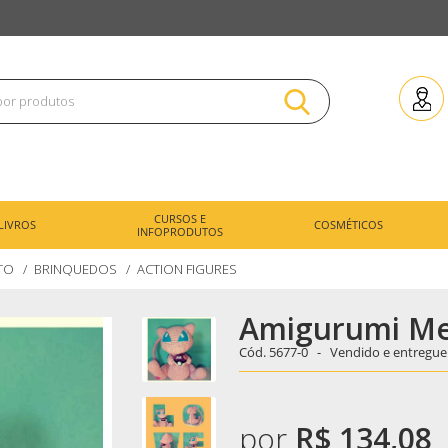
CURSOS E
LIVROS
COSMÉTICOS
INFOPRODUTOS
TO
BRINQUEDOS
ACTION FIGURES
Amigurumi M
Cód.
5677-0 -
Vendido e entregue
por
R$ 134,08