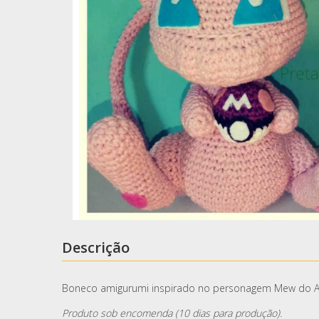
Descrição
Boneco amigurumi inspirado no personagem Mew do An
Produto sob encomenda (10 dias para produção).