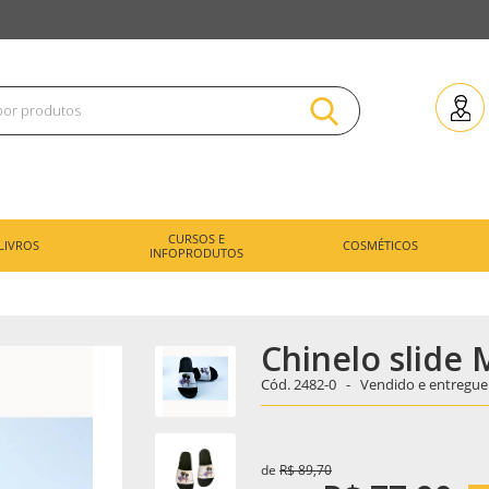
CURSOS E
LIVROS
COSMÉTICOS
INFOPRODUTOS
Chinelo slide 
Cód.
2482-0 -
Vendido e entregue
de
R$ 89,70