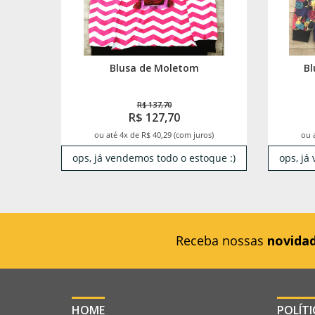
Blusa de Moletom
Bl
R$ 137,70
R$ 127,70
ou até 4x de R$ 40,29 (com juros)
ou 
ops, já vendemos todo o estoque :)
ops, já
Receba nossas
novida
HOME
POLÍT