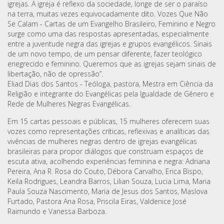
igrejas. A igreja é reflexo da sociedade, longe de ser o paraíso
na terra, muitas vezes equivocadamente dito. Vozes Que Não
Se Calam - Cartas de um Evangelho Brasileiro, Feminino e Negro
surge como uma das respostas apresentadas, especialmente
entre a juventude negra das igrejas e grupos evangélicos. Sinais
de um novo tempo, de um pensar diferente, fazer teológico
enegrecido e feminino. Queremos que as igrejas sejam sinais de
libertação, não de opressão”.
Eliad Dias dos Santos - Teóloga, pastora, Mestra em Ciência da
Religião e integrante do Evangélicas pela Igualdade de Gênero e
Rede de Mulheres Negras Evangélicas.
Em 15 cartas pessoais e públicas, 15 mulheres oferecem suas
vozes como representações críticas, reflexivas e analíticas das
vivências de mulheres negras dentro de igrejas evangélicas
brasileiras para propor diálogos que construam espaços de
escuta ativa, acolhendo experiências feminina e negra: Adriana
Pereira, Ana R. Rosa do Couto, Débora Carvalho, Erica Bispo,
Keila Rodrigues, Leandra Barros, Lilian Souza, Lucia Lima, Maria
Paula Souza Nascimento, Maria de Jesus dos Santos, Maslova
Furtado, Pastora Ana Rosa, Priscila Eiras, Valdenice José
Raimundo e Vanessa Barboza.