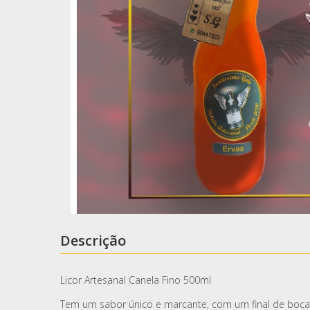
Descrição
Licor Artesanal Canela Fino 500ml
Tem um sabor único e marcante, com um final de boca