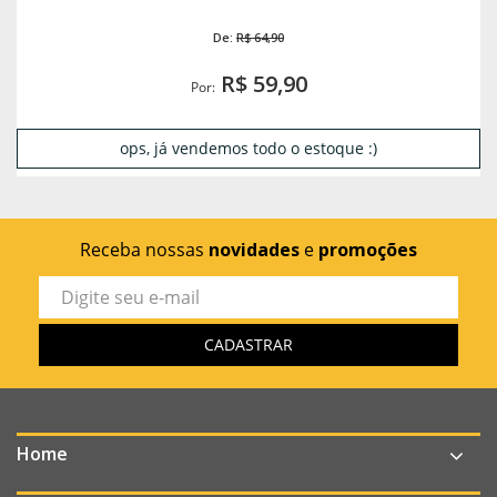
De:
R$ 64,90
R$ 59,90
Por:
ops, já vendemos todo o estoque :)
Receba nossas
novidades
e
promoções
Home