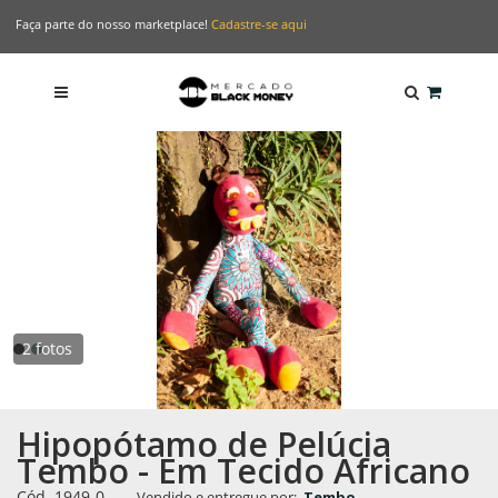
Faça parte do nosso marketplace!
Cadastre-se aqui
2 fotos
Hipopótamo de Pelúcia
Tembo - Em Tecido Africano
Cód. 1949-0
-
Vendido e entregue por:
Tembo