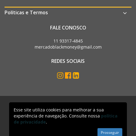
Políticas e Termos
FALE CONOSCO
11 93317-4845
mercadoblackmoney@gmail.com
REDES SOCIAIS
Esse site utiliza cookies para melhorar a sua
Mercado Black Money. Todos os direitos reservados
experiência de navegação. Consulte nossa
política
Acesso lojista
de privacidade
.
Prosseguir