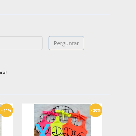
ra!
- 11%
- 20%