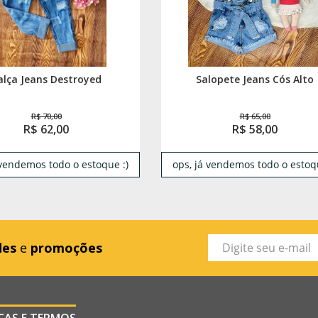
alça Jeans Destroyed
Salopete Jeans Cós Alto
R$ 70,00
R$ 65,00
R$ 62,00
R$ 58,00
 vendemos todo o estoque :)
ops, já vendemos todo o estoqu
des
e
promoções