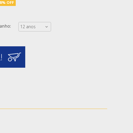
18% OFF
anho:
!