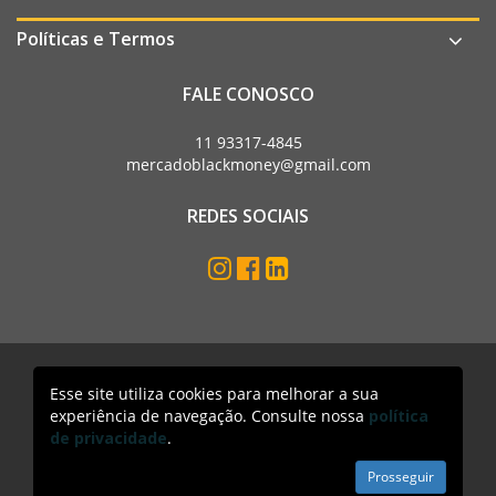
Políticas e Termos
FALE CONOSCO
11 93317-4845
mercadoblackmoney@gmail.com
REDES SOCIAIS
Esse site utiliza cookies para melhorar a sua
Mercado Black Money. Todos os direitos reservados
experiência de navegação. Consulte nossa
política
Acesso lojista
de privacidade
.
Prosseguir