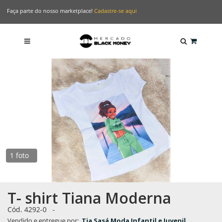
Faça parte do nosso marketplace!
Cadastre-se aqui
1 foto
T- shirt Tiana Moderna
Cód.
4292-0
-
Vendido e entregue por:
Tia Sasá Moda Infantil e Juvenil