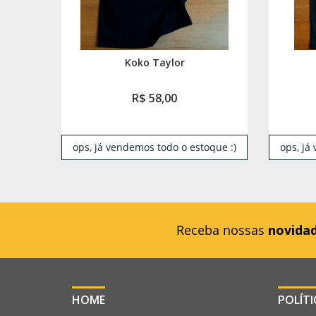
Koko Taylor
R$ 58,00
ops, já vendemos todo o estoque :)
ops, já
Receba nossas
novida
HOME
POLÍT