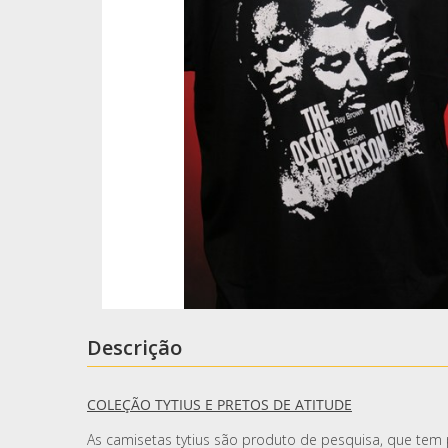
Descrição
COLEÇÃO TYTIUS E PRETOS DE ATITUDE
As camisetas tytius são produto de pesquisa, que tem p