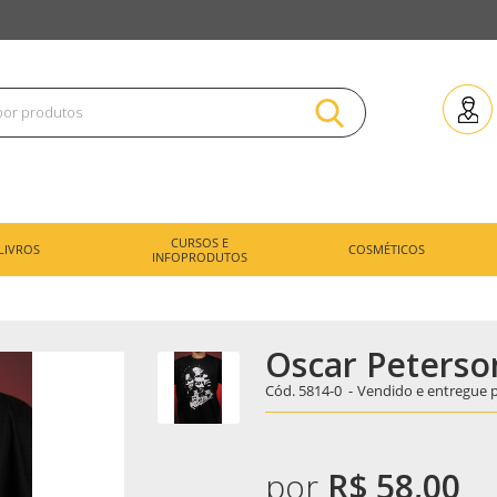
CURSOS E
LIVROS
COSMÉTICOS
INFOPRODUTOS
Oscar Peterson
Cód.
5814-0
-
Vendido e entregue 
por
R$ 58,00