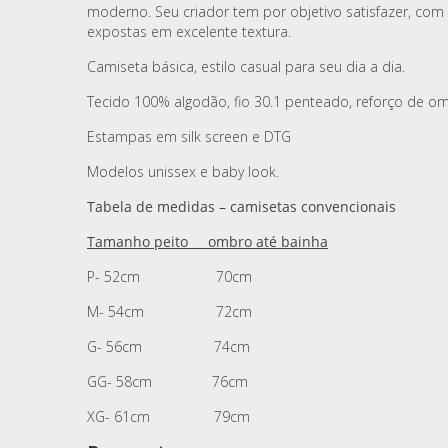
moderno. Seu criador tem por objetivo satisfazer, com 
expostas em excelente textura.
Camiseta básica, estilo casual para seu dia a dia.
Tecido 100% algodão, fio 30.1 penteado, reforço de o
Estampas em silk screen e DTG
Modelos unissex e baby look.
Tabela de medidas – camisetas convencionais
Tamanho peito ombro até bainha
P- 52cm 70cm
M- 54cm 72cm
G- 56cm 74cm
GG- 58cm 76cm
XG- 61cm 79cm