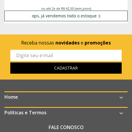
ou até 2x de R$ 42,50 (sem juros)
ops, já vendemos todo o estoque :)
Receba nossas
novidades
e
promoções
Home
Políticas e Termos
FALE CONOSCO