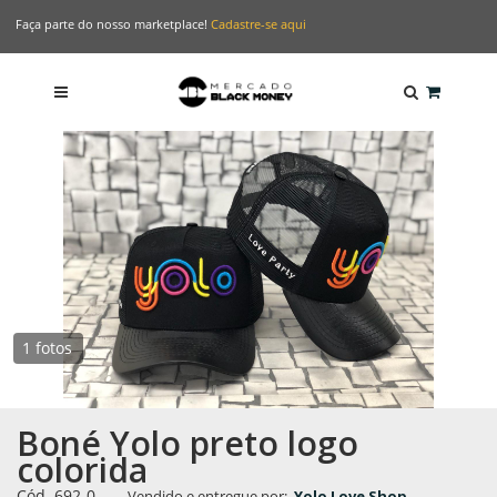
Faça parte do nosso marketplace!
Cadastre-se aqui
1 fotos
Boné Yolo preto logo
colorida
Cód. 692-0
-
Vendido e entregue por:
Yolo Love Shop