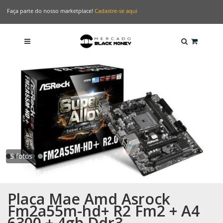
Faça parte do nosso marketplace!
Cadastre-se aqui
5 fotos
Placa Mae Amd Asrock
Fm2a55m-hd+ R2 Fm2 + A4
6300 + 4gb Ddr3