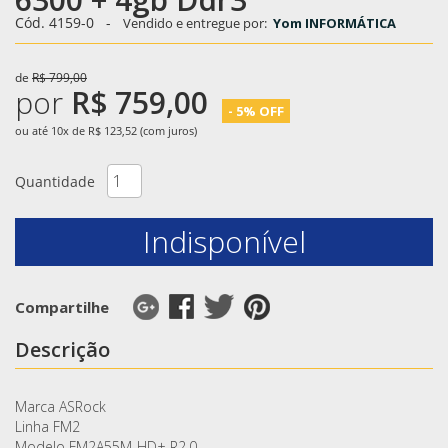
Cód. 4159-0
-
Vendido e entregue por:
Yom INFORMÁTICA
de
R$ 799,00
por
R$ 759,00
- 5% OFF
ou até 10x de R$ 123,52 (com juros)
Quantidade
Indisponível
Compartilhe
Descrição
Marca ASRock
Linha FM2
Modelo FM2A55M-HD+ R2.0