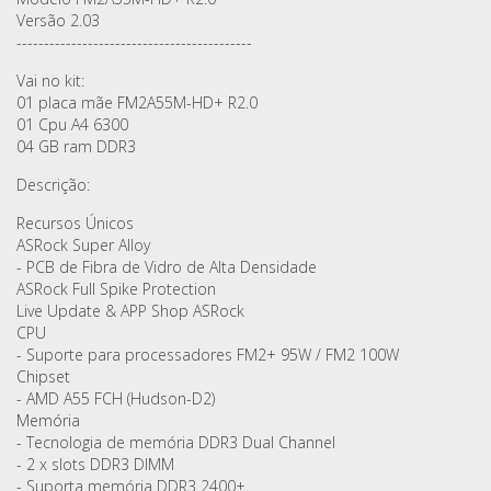
Versão 2.03
-------------------------------------------
Vai no kit:
01 placa mãe FM2A55M-HD+ R2.0
01 Cpu A4 6300
04 GB ram DDR3
Descrição:
Recursos Únicos
ASRock Super Alloy
- PCB de Fibra de Vidro de Alta Densidade
ASRock Full Spike Protection
Live Update & APP Shop ASRock
CPU
- Suporte para processadores FM2+ 95W / FM2 100W
Chipset
- AMD A55 FCH (Hudson-D2)
Memória
- Tecnologia de memória DDR3 Dual Channel
- 2 x slots DDR3 DIMM
- Suporta memória DDR3 2400+