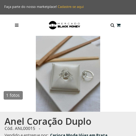
Faça parte do nosso marketplace!
Cadastre-se aqui
1 fotos
Anel Coração Duplo
Cód. ANL00015
-
Vendido e entregue por:
Carioca Mode Jóias em Prata