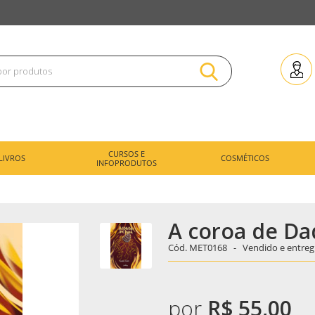
CURSOS E
LIVROS
COSMÉTICOS
INFOPRODUTOS
A coroa de Da
Cód.
MET0168 -
Vendido e entreg
por
R$ 55,00