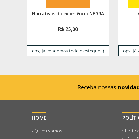
Narrativas da experiência NEGRA
R$ 25,00
ops, já vendemos todo o estoque :)
ops, já
Receba nossas
novida
HOME
POLÍT
Quem somos
Polític
Termos