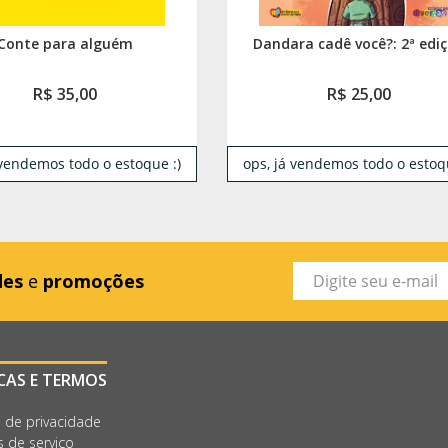
Conte para alguém
Dandara cadê você?: 2ª edi
R$ 35,00
R$ 25,00
 vendemos todo o estoque :)
ops, já vendemos todo o estoqu
des
e
promoções
ICAS E TERMOS
a de privacidade
 de serviço