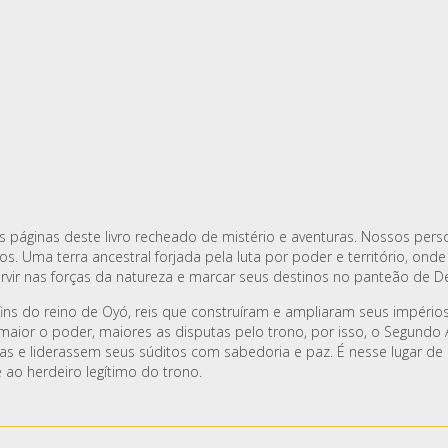
s páginas deste livro recheado de mistério e aventuras. Nossos per
. Uma terra ancestral forjada pela luta por poder e território, ond
vir nas forças da natureza e marcar seus destinos no panteão de D
afins do reino de Oyó, reis que construíram e ampliaram seus impéri
maior o poder, maiores as disputas pelo trono, por isso, o Segundo 
as e liderassem seus súditos com sabedoria e paz. É nesse lugar d
 ao herdeiro legítimo do trono.