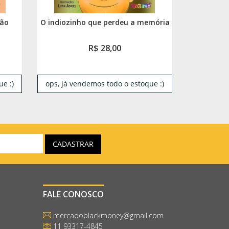
ção
O indiozinho que perdeu a memória
R$ 28,00
e :)
ops, já vendemos todo o estoque :)
FALE CONOSCO
mercadoblackmoney@gmail.com
11 93317-4845