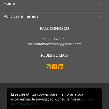
Home
Políticas e Termos
FALE CONOSCO
11 93317-4845
mercadoblackmoney@gmail.com
REDES SOCIAIS
Esse site utiliza cookies para melhorar a sua
Mercado Black Money. Todos os direitos reservados
experiência de navegação. Consulte nossa
política
Acesso lojista
de privacidade
.