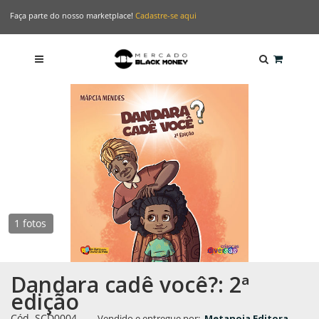
Faça parte do nosso marketplace!
Cadastre-se aqui
1 fotos
Dandara cadê você?: 2ª
edição
Cód. SCD0004
-
Vendido e entregue por:
Metanoia Editora