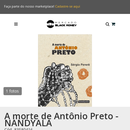
Faça parte do nosso marketplace!
Cadastre-se aqui
1 fotos
A morte de Antônio Preto -
NANDYALA
Cód. 83580416
-