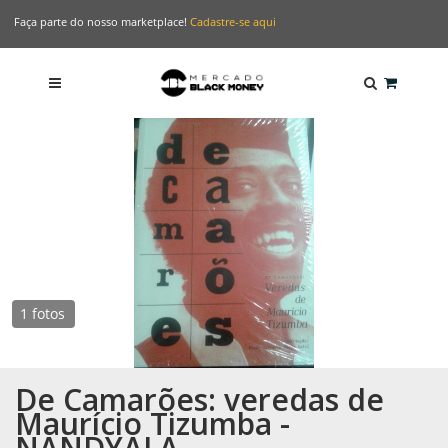
Faça parte do nosso marketplace!
Cadastre-se aqui
1 fotos
De Camarões: veredas de
Maurício Tizumba -
NANDYALA