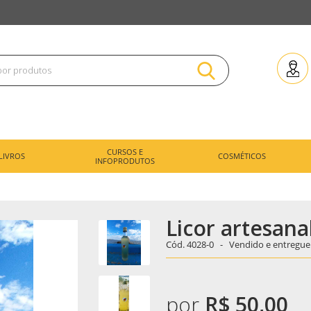
CURSOS E
LIVROS
COSMÉTICOS
INFOPRODUTOS
Licor artesan
Cód.
4028-0 -
Vendido e entregue
por
R$ 50,00