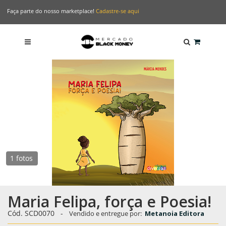
Faça parte do nosso marketplace!
Cadastre-se aqui
1 fotos
Maria Felipa, força e Poesia!
Cód. SCD0070
-
Vendido e entregue por:
Metanoia Editora